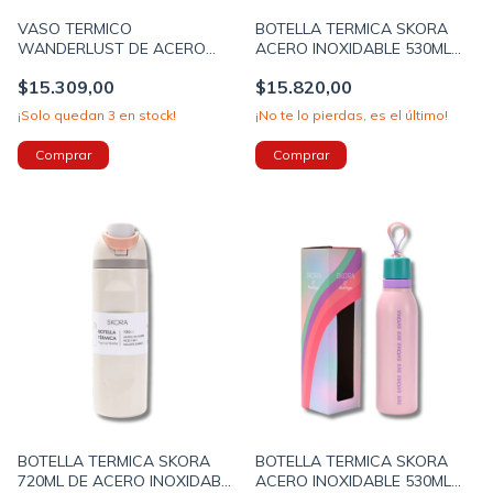
VASO TERMICO
BOTELLA TERMICA SKORA
WANDERLUST DE ACERO
ACERO INOXIDABLE 530ML
INOXIDABLE CON BOMBILLA
COLOR VIOLETA (41914B)
$15.309,00
$15.820,00
1200ML COLOR NEGRO
(39430)
¡Solo quedan
3
en stock!
¡No te lo pierdas, es el último!
BOTELLA TERMICA SKORA
BOTELLA TERMICA SKORA
720ML DE ACERO INOXIDABLE
ACERO INOXIDABLE 530ML