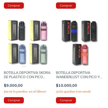
Comprar
BOTELLA DEPORTIVA SKORA
BOTELLA DEPORTIVA
DE PLASTICO CON PICO
WANDERLUST CON PICO Y
RETRACTIL Y AGARRE
ANTIDESLIZANTE 900ml
$9.000,00
$10.000,00
ANTIDESLIZANTE 700ml
(41860)
(41862)
¡No te lo pierdas, es el último!
¡Solo quedan
3
en stock!
Comprar
Comprar