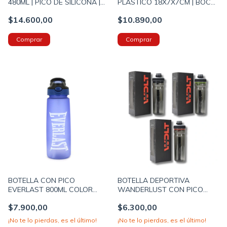
480ML | PICO DE SILICONA |
PLASTICO 18X7X7CM | BOCA
ASA DE AGARRE ESTAMPA
DE SILICONA | ASA DE
$14.600,00
$10.890,00
GAMER COLOR AZUL
AGARRE | KOALA LILA
(BOTERM175A)
(BOTFTY163B)
BOTELLA CON PICO
BOTELLA DEPORTIVA
EVERLAST 800ML COLOR
WANDERLUST CON PICO
AZUL (10924A)
1000ml (41863)
$7.900,00
$6.300,00
¡No te lo pierdas, es el último!
¡No te lo pierdas, es el último!