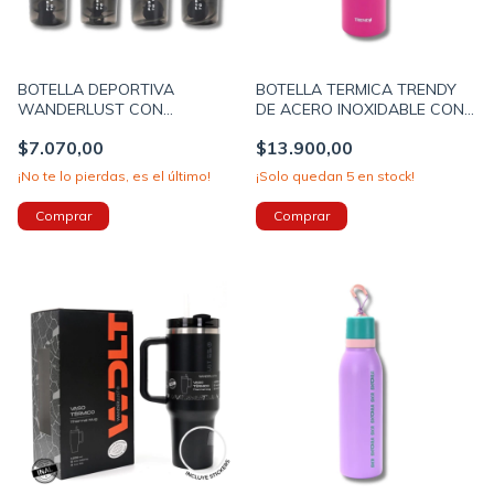
BOTELLA DEPORTIVA
BOTELLA TERMICA TRENDY
WANDERLUST CON
DE ACERO INOXIDABLE CON
MEZCLADOR 600ML PICO Y
PICO 500ML COLOR FUCSIA
$7.070,00
$13.900,00
TAPA A ROSCA BASE NEGRA
(12517A)
(40612)
¡No te lo pierdas, es el último!
¡Solo quedan
5
en stock!
Comprar