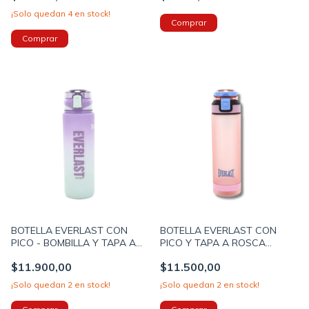
¡Solo quedan
4
en stock!
BOTELLA EVERLAST CON
BOTELLA EVERLAST CON
PICO - BOMBILLA Y TAPA A
PICO Y TAPA A ROSCA
ROSCA 1000ML COLOR LILA -
1000ML COLOR ROSA
$11.900,00
$11.500,00
CELESTE (30417C)
(30414B)
¡Solo quedan
2
en stock!
¡Solo quedan
2
en stock!