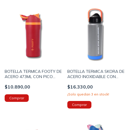
BOTELLA TERMICA FOOTY DE
BOTELLA TERMICA SKORA DE
ACERO 473ML CON PICO
ACERO INOXIDABLE CON
COLOR ROJO (BOTERM181B)
PICO DE SILICONA 720ML
$10.890,00
$16.330,00
COLOR GRIS (41906B)
¡Solo quedan
3
en stock!