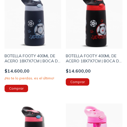
BOTELLA FOOTY 400ML DE
BOTELLA FOOTY 400ML DE
ACERO 18X7X7CM | BOCA DE
ACERO 18X7X7CM | BOCA DE
SILICONA | ASA DE AGARRE |
SILICONA | ASA DE AGARRE |
$14.600,00
$14.600,00
PELOTA AZUL (BOTERM174B)
PELOTA ROJA (BOTERM174A)
¡No te lo pierdas, es el último!