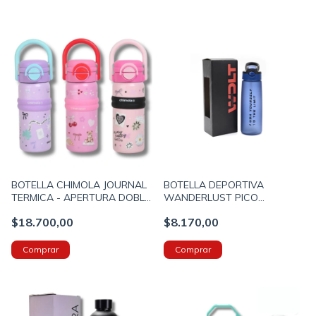
BOTELLA CHIMOLA JOURNAL
BOTELLA DEPORTIVA
TERMICA - APERTURA DOBLE
WANDERLUST PICO
CON BOTON - CON PICO Y
RETRACTIL 800ML COLOR
$18.700,00
$8.170,00
BOMBILLA 550ml (BZ164)
AZUL (40596C)
Comprar