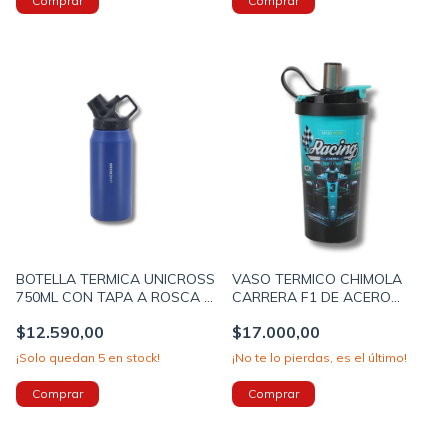
BOTELLA TERMICA UNICROSS
VASO TERMICO CHIMOLA
750ML CON TAPA A ROSCA Y
CARRERA F1 DE ACERO
PICO COLOR AZUL
INOXIDABLE 550ML CON
$12.590,00
$17.000,00
(62X18152)
BOMBILLA COLOR VERDE -
NEGRO (BZ120)
¡Solo quedan
5
en stock!
¡No te lo pierdas, es el último!