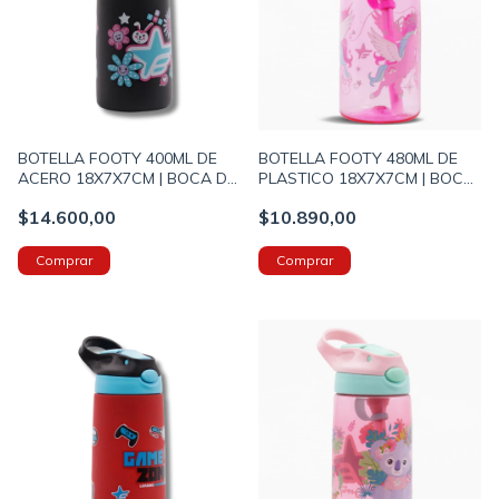
BOTELLA FOOTY 400ML DE
BOTELLA FOOTY 480ML DE
ACERO 18X7X7CM | BOCA DE
PLASTICO 18X7X7CM | BOCA
SILICONA | ASA DE AGARRE |
DE SILICONA | ASA DE
$14.600,00
$10.890,00
ESTAMPADA NEGRO
AGARRE | UNICORNIO ROSA
(BOTERM173A)
(BOTFTY163A)