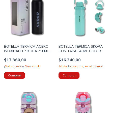
BOTELLA TERMICA ACERO
BOTELLA TERMICA SKORA
INOXIDABLE SKORA 750ML
CON TAPA 540ML COLOR
CON TAPA COLOR NEGRO
AQUA (40588D)
$17.360,00
$16.340,00
DETALLES GRISES (40593B)
¡Solo quedan
5
en stock!
¡No te lo pierdas, es el último!