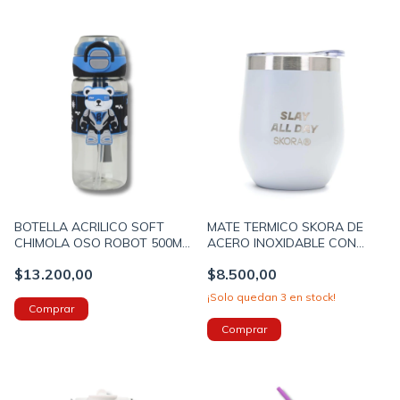
BOTELLA ACRILICO SOFT
MATE TERMICO SKORA DE
CHIMOLA OSO ROBOT 500ML
ACERO INOXIDABLE CON
CON PICO (BZ126)
TAPA 220ML COLOR GRIS
$13.200,00
$8.500,00
(39435B)
¡Solo quedan
3
en stock!