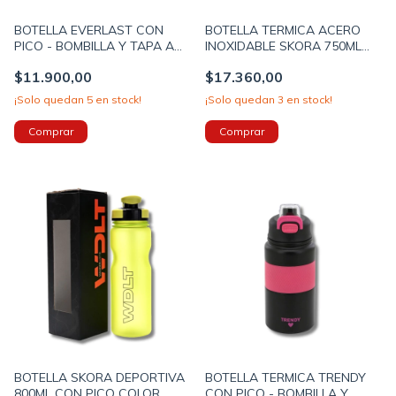
BOTELLA EVERLAST CON
BOTELLA TERMICA ACERO
PICO - BOMBILLA Y TAPA A
INOXIDABLE SKORA 750ML
ROSCA 1000ML COLOR
CON TAPA CAMUFLADA LILA
$11.900,00
$17.360,00
NEGRO - ROSA (30417A)
(40593A)
¡Solo quedan
5
en stock!
¡Solo quedan
3
en stock!
BOTELLA SKORA DEPORTIVA
BOTELLA TERMICA TRENDY
800ML CON PICO COLOR
CON PICO - BOMBILLA Y