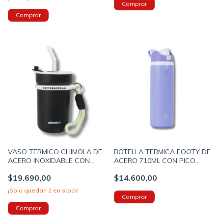
VASO TERMICO CHIMOLA DE
BOTELLA TERMICA FOOTY DE
ACERO INOXIDABLE CON
ACERO 710ML CON PICO
BOMBILLA 570ML COLOR
COLOR LILA (BOTERM184C)
$19.690,00
$14.600,00
NEGRO (BZ63A)
¡Solo quedan
2
en stock!