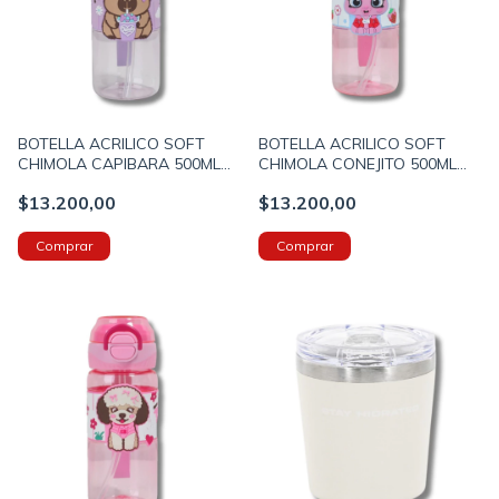
BOTELLA ACRILICO SOFT
BOTELLA ACRILICO SOFT
CHIMOLA CAPIBARA 500ML
CHIMOLA CONEJITO 500ML
CON PICO COLOR LILA
CON PICO COLOR ROSA
$13.200,00
$13.200,00
(BZ122)
(BZ121)