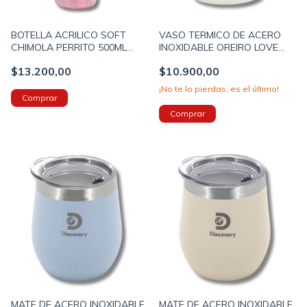
BOTELLA ACRILICO SOFT
VASO TERMICO DE ACERO
CHIMOLA PERRITO 500ML
INOXIDABLE OREIRO LOVE
CON PICO (BZ125)
200ML COLOR BLANCO
$13.200,00
$10.900,00
(30508A)
¡No te lo pierdas, es el último!
MATE DE ACERO INOXIDABLE
MATE DE ACERO INOXIDABLE