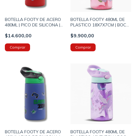
BOTELLA FOOTY DE ACERO
BOTELLA FOOTY 480ML DE
480ML | PICO DE SILICONA |
PLASTICO 18X7X7CM | BOCA
ASA DE AGARRE ESTAMPA
DE SILICONA | ASA DE
$14.600,00
$9.900,00
GAMER COLOR ROJO
AGARRE | KOALA ROSA
(BOTERM175B)
(BOTFTY161A)
BOTELLA FOOTY DE ACERO
BOTELLA FOOTY 480ML DE