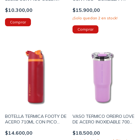
VERDE (40624C)
TAPA A ROSCA 600ML COLOR
$10.300,00
$15.900,00
NEGRO (18441A)
¡Solo quedan
2
en stock!
BOTELLA TERMICA FOOTY DE
VASO TERMICO OREIRO LOVE
ACERO 710ML CON PICO
DE ACERO INOXIDABLE 700ML
COLOR ROJO (BOTERM183C)
CON PICO Y TAPA COLOR
$14.600,00
$18.500,00
LILA (30510C)