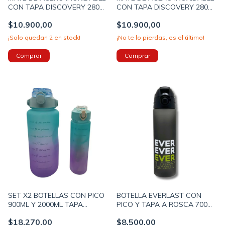
CON TAPA DISCOVERY 280ML
CON TAPA DISCOVERY 280ML
COLOR CELESTE (18501C)
COLOR CREMA (18501B)
$10.900,00
$10.900,00
¡Solo quedan
2
en stock!
¡No te lo pierdas, es el último!
SET X2 BOTELLAS CON PICO
BOTELLA EVERLAST CON
900ML Y 2000ML TAPA
PICO Y TAPA A ROSCA 700ML
CELESTE (BTS) (P1197C)
COLOR NEGRO CON LETRAS
$18.270,00
$8.500,00
VERDES (11397B)