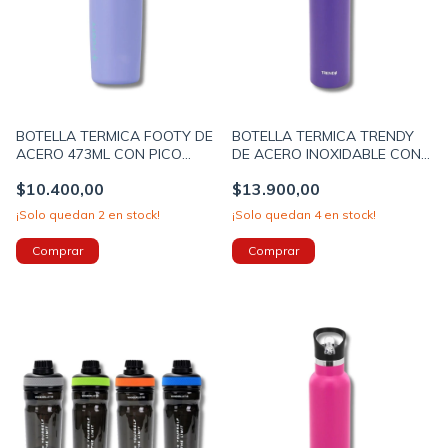
BOTELLA TERMICA FOOTY DE
BOTELLA TERMICA TRENDY
ACERO 473ML CON PICO
DE ACERO INOXIDABLE CON
COLOR LILA (BOTERM182B)
PICO 500ML COLOR VIOLETA
$10.400,00
$13.900,00
(12517B)
¡Solo quedan
2
en stock!
¡Solo quedan
4
en stock!