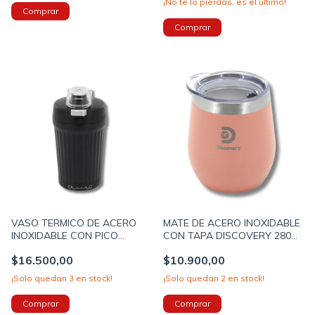
¡No te lo pierdas, es el último!
VASO TERMICO DE ACERO
MATE DE ACERO INOXIDABLE
INOXIDABLE CON PICO
CON TAPA DISCOVERY 280ML
OREIRO LOVE 600ML CON
COLOR ROSA (18501A)
$16.500,00
$10.900,00
LLAVERO COLOR NEGRO
(18390A)
¡Solo quedan
3
en stock!
¡Solo quedan
2
en stock!