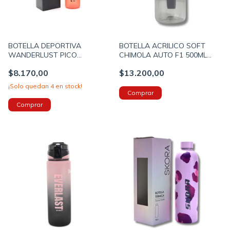
BOTELLA DEPORTIVA
BOTELLA ACRILICO SOFT
WANDERLUST PICO
CHIMOLA AUTO F1 500ML
RETRACTIL 800ML COLOR
CON PICO (BZ127)
$8.170,00
$13.200,00
ROJO (40596B)
¡Solo quedan
4
en stock!