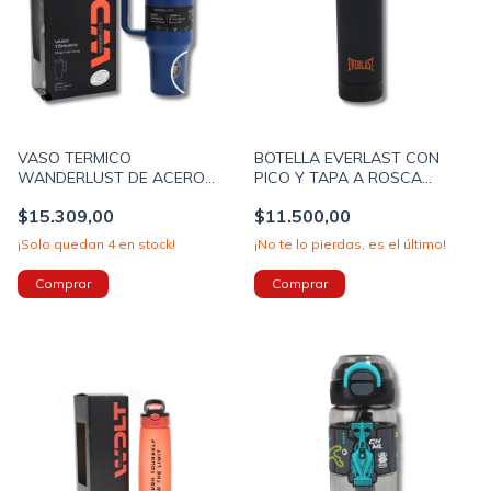
VASO TERMICO
BOTELLA EVERLAST CON
WANDERLUST DE ACERO
PICO Y TAPA A ROSCA
INOXIDABLE CON BOMBILLA
1000ML COLOR NEGRO
$15.309,00
$11.500,00
1200ML COLOR AZUL (39429)
(30414A)
¡Solo quedan
4
en stock!
¡No te lo pierdas, es el último!