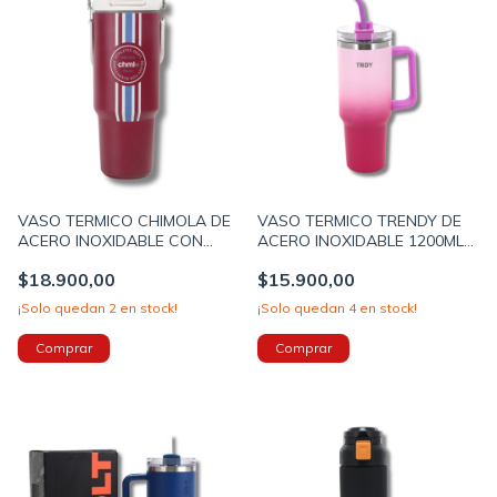
VASO TERMICO CHIMOLA DE
VASO TERMICO TRENDY DE
ACERO INOXIDABLE CON
ACERO INOXIDABLE 1200ML
PICO - BOMBILLA Y TAPA A
CON BOMBILLA COLOR
$18.900,00
$15.900,00
ROSCA 900ML COLOR BORDO
VIOLETA - FUCSIA (17512B)
(BZ155B)
¡Solo quedan
2
en stock!
¡Solo quedan
4
en stock!