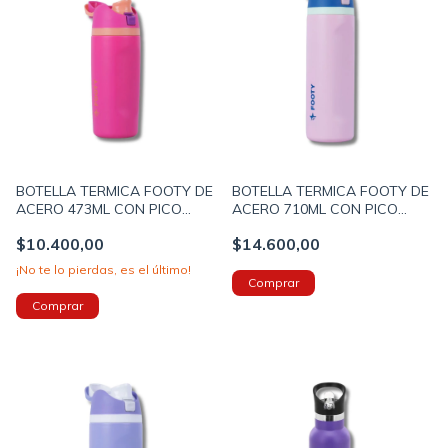
BOTELLA TERMICA FOOTY DE
BOTELLA TERMICA FOOTY DE
ACERO 473ML CON PICO
ACERO 710ML CON PICO
COLOR FUCSIA
COLOR ROSA (BOTERM184B)
$10.400,00
$14.600,00
(BOTERM182C)
¡No te lo pierdas, es el último!