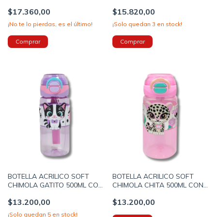
PICO 2 EN 1 COLOR BEIGE
COLOR ROSA (41914A)
$17.360,00
$15.820,00
TAPA GRIS (40594C)
¡No te lo pierdas, es el último!
¡Solo quedan
3
en stock!
BOTELLA ACRILICO SOFT
BOTELLA ACRILICO SOFT
CHIMOLA GATITO 500ML CON
CHIMOLA CHITA 500ML CON
PICO COLOR VIOLETA (BZ123)
PICO (BZ124)
$13.200,00
$13.200,00
¡Solo quedan
5
en stock!