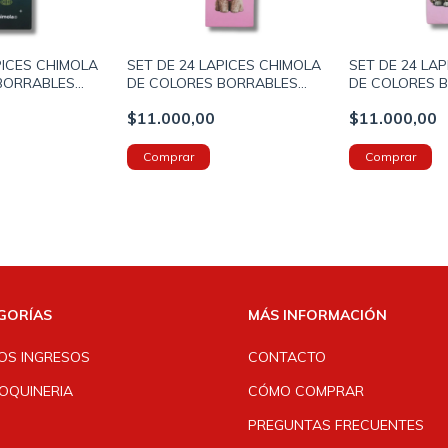
PICES CHIMOLA
SET DE 24 LAPICES CHIMOLA
SET DE 24 LA
BORRABLES
DE COLORES BORRABLES
DE COLORES 
ARRERA F1 -
ESTAMPADO POODLE -
ESTAMPADO CH
$11.000,00
$11.000,00
A 20X5X5cm
INCLUYE CAJA 20X5X5cm
CAJA 20X5X5c
(ST213)
GORÍAS
MÁS INFORMACIÓN
OS INGRESOS
CONTACTO
OQUINERIA
CÓMO COMPRAR
PREGUNTAS FRECUENTES