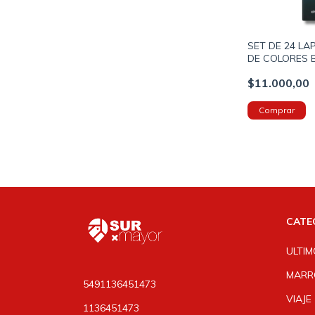
SET DE 24 LA
DE COLORES 
ESTAMPADO C
$11.000,00
INCLUYE CAJ
(ST214)
CATE
ULTIM
MARR
5491136451473
VIAJE
1136451473