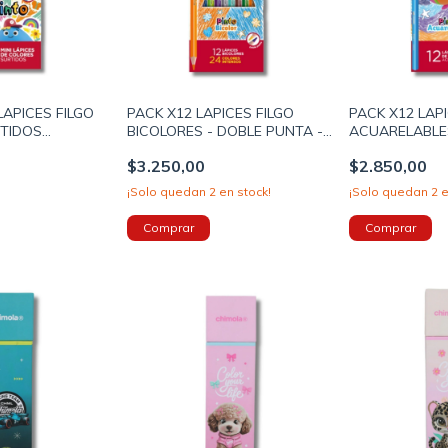
LAPICES FILGO
PACK X12 LAPICES FILGO
PACK X12 LAPI
TIDOS
BICOLORES - DOBLE PUNTA -
ACUARELABLE
)
24 COLORES SURTIDOS
SURTIDOS (FI
$3.250,00
$2.850,00
(FIPN401BIC12)
¡Solo quedan
2
en stock!
¡Solo quedan
2
e