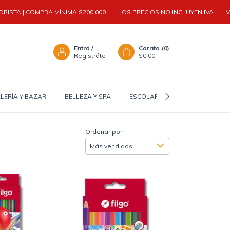
STA | COMPRA MÍNIMA $200.000
LOS PRECIOS NO INCLUYEN IVA
VENT
Entrá
/
Carrito
(
0
)
Registráte
$0,00
LERÍA Y BAZAR
BELLEZA Y SPA
ESCOLAR Y TEEN
ACCESOR
Ordenar por