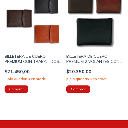
BILLETERA DE CUERO
BILLETERA DE CUERO
PREMIUM CON TRABA - DOS
PREMIUM 2 VOLANTES CON
VOLANTES Y VENTANA PARA
VENTANA PARA DOCUMENTO
$21.450,00
$20.350,00
DOCUMENTO 12X9cm (B720)
12X9cm (B225)
¡Solo quedan
3
en stock!
¡Solo quedan
4
en stock!
Comprar
Comprar