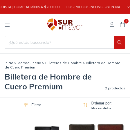
A | COMPRA MÍNIMA $200.000
LOS PRECIOS NO INCLUYEN IVA
VENTA 
0
Inicio
>
Marroquineria
>
Billeteras de Hombre
>
Billetera de Hombre
de Cuero Premium
Billetera de Hombre de
Cuero Premium
2 productos
Ordenar por:
Filtrar
Más vendidos