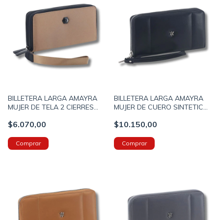
BILLETERA LARGA AMAYRA
BILLETERA LARGA AMAYRA
MUJER DE TELA 2 CIERRES
MUJER DE CUERO SINTETICO
19X10X5 COLOR VISON
CON SOLAPA 20X11X6
$6.070,00
$10.150,00
(673500055C)
COLOR NEGRO (673500073A)