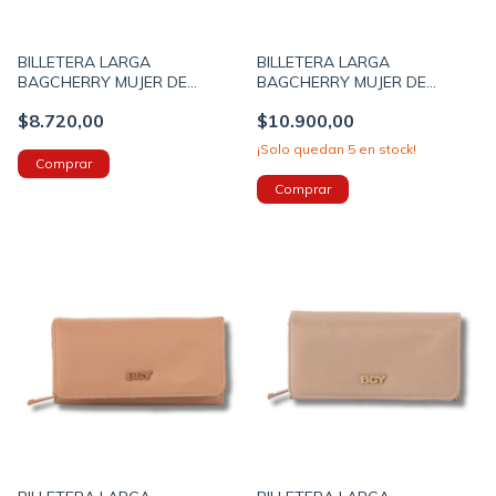
BILLETERA LARGA
BILLETERA LARGA
BAGCHERRY MUJER DE
BAGCHERRY MUJER DE
NYLON CON SOLAPA
NYLON CON SOLAPA
$8.720,00
$10.900,00
19X10X4 COLOR NEGRO
19X10X4 COLOR ROSA
(267010A)
(267010B)
¡Solo quedan
5
en stock!