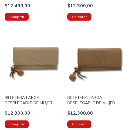
3 CIERRES 21X11X5 COLOR
TRENDY CUERO SINTETICO
$12.490,00
$12.300,00
NEGRO (673500071A)
10X20CM COLOR NEGRO
(29055A)
BILLETERA LARGA
BILLETERA LARGA
DESPLEGABLE DE MUJER
DESPLEGABLE DE MUJER
TRENDY CUERO SINTETICO
TRENDY CUERO SINTETICO
$12.300,00
$12.300,00
10X20CM COLOR BEIGE
10X20CM COLOR MARRON
(29055B)
(29055C)