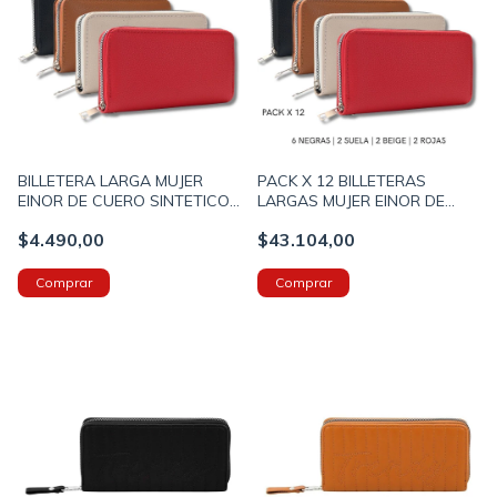
BILLETERA LARGA MUJER
PACK X 12 BILLETERAS
EINOR DE CUERO SINTETICO
LARGAS MUJER EINOR DE
20X10X3CM CON TIRA PARA
CUERO SINTETICO
$4.490,00
$43.104,00
LLEVAR (X800001)
20X10X3CM CON TIRA PARA
LLEVAR (800001)
Comprar