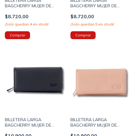
BILLETERA LARGA
BILLETERA LARGA
BAGCHERRY MUJER DE
BAGCHERRY MUJER DE
NYLON CON SOLAPA
NYLON CON SOLAPA
$8.720,00
$8.720,00
19X10X4 COLOR BEIGE
19X10X4 COLOR KAKY
(267010D)
(267010E)
¡Solo quedan
4
en stock!
¡Solo quedan
5
en stock!
BILLETERA LARGA
BILLETERA LARGA
BAGCHERRY MUJER DE
BAGCHERRY MUJER DE
CUERO SINTETICO CON
CUERO SINTETICO CON
$10.900,00
$10.900,00