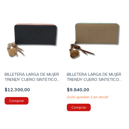
BILLETERA LARGA DE MUJER
BILLETERA LARGA DE MUJER
TRENDY CUERO SINTETICO
TRENDY CUERO SINTETICO
CON SOLAPA 18X9X3CM
CON SOLAPA 18X9X3CM
$12.300,00
$9.840,00
COLOR NEGRO (29056A)
COLOR BEIGE (29056B)
¡Solo quedan
2
en stock!