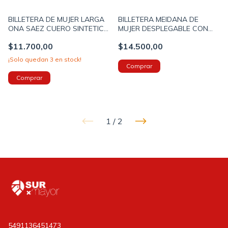
BILLETERA DE MUJER LARGA
BILLETERA MEIDANA DE
ONA SAEZ CUERO SINTETICO
MUJER DESPLEGABLE CON
10X19X2CM COLOR NEGRO
CIERRE ONA SAEZ CUERO
$11.700,00
$14.500,00
(OS1322A)
SINTETICO - INCLUYE CAJA
9X14X3CM C (OS1327A)
¡Solo quedan
3
en stock!
1
/
2
5491136451473