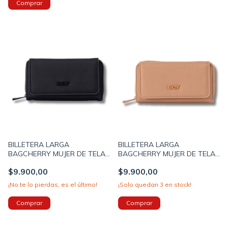
BILLETERA LARGA
BILLETERA LARGA
BAGCHERRY MUJER DE TELA
BAGCHERRY MUJER DE TELA
2CIERES Y SOLAPA 19X10X5
2CIERES Y SOLAPA 29X19X4
$9.900,00
$9.900,00
COLOR NEGRO (267009A)
COLOR BEIGE (267009E)
¡No te lo pierdas, es el último!
¡Solo quedan
3
en stock!