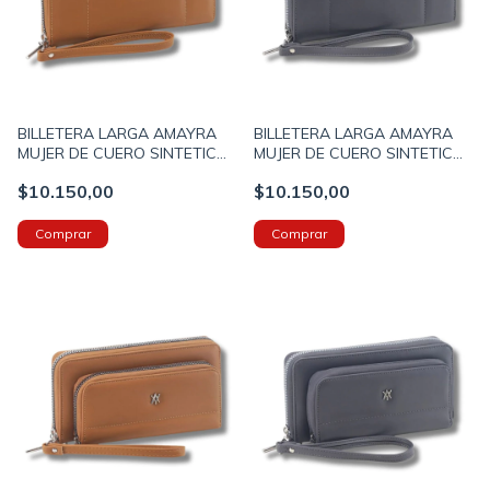
BILLETERA LARGA AMAYRA
BILLETERA LARGA AMAYRA
MUJER DE CUERO SINTETICO
MUJER DE CUERO SINTETICO
CON SOLAPA 20X11X6
CON SOLAPA 20X11X6
$10.150,00
$10.150,00
COLOR SUELA (673500073B)
COLOR GRIS (673500073C)