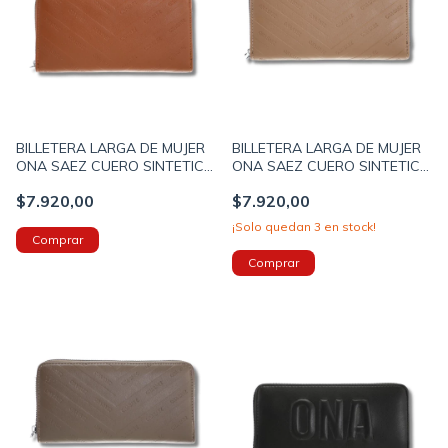
BILLETERA LARGA DE MUJER
BILLETERA LARGA DE MUJER
ONA SAEZ CUERO SINTETICO
ONA SAEZ CUERO SINTETICO
19X10X2CM COLOR MARRON
19X10X2CM COLOR KAKY
$7.920,00
$7.920,00
(OS1383B)
(OS1383C)
¡Solo quedan
3
en stock!