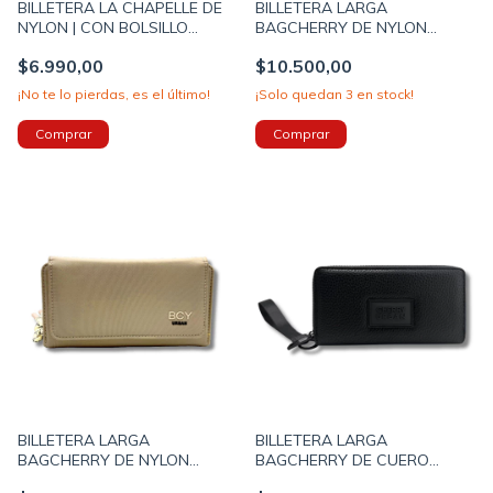
BILLETERA LA CHAPELLE DE
BILLETERA LARGA
NYLON | CON BOLSILLO
BAGCHERRY DE NYLON
FRONTAL | 11X20X5CM
DESPLEGABLE 19X10X4
$6.990,00
$10.500,00
COLOR ROSA (34UC2926D)
COLOR VERDE (267028B)
¡No te lo pierdas, es el último!
¡Solo quedan
3
en stock!
BILLETERA LARGA
BILLETERA LARGA
BAGCHERRY DE NYLON
BAGCHERRY DE CUERO
DESPLEGABLE 19X10X4
SINTETICO 2 CIERRES