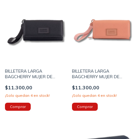
BILLETERA LARGA
BILLETERA LARGA
BAGCHERRY MUJER DE
BAGCHERRY MUJER DE
CUERO SINTETICO CON
CUERO SINTETICO CON
$11.300,00
$11.300,00
SOLAPA 19X10X4 COLOR
SOLAPA 19X10X4 COLOR
NEGRO (267035A)
ROSA (267035C)
¡Solo quedan
4
en stock!
¡Solo quedan
4
en stock!