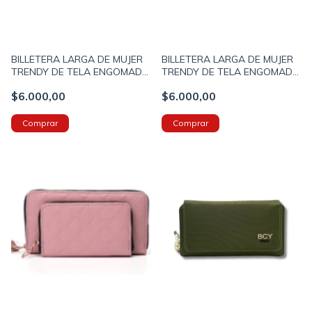
BILLETERA LARGA DE MUJER
BILLETERA LARGA DE MUJER
TRENDY DE TELA ENGOMADA
TRENDY DE TELA ENGOMADA
19X10X2 COLOR NEGRO
19X10X2 COLOR SUELA
$6.000,00
$6.000,00
(18635A)
(18635B)