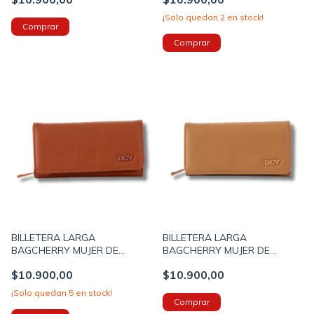
SOLAPA 19X10X4 COLOR
SOLAPA 19X10X4 COLOR
NEGRO (267004A)
NUDE (267004D)
¡Solo quedan
2
en stock!
BILLETERA LARGA
BILLETERA LARGA
BAGCHERRY MUJER DE
BAGCHERRY MUJER DE
CUERO SINTETICO CON
CUERO SINTETICO CON
$10.900,00
$10.900,00
SOLAPA 32X19X4 COLOR
SOLAPA 32X19X4 COLOR
MARRON OSCURO (267004E)
MARRON CLARO (267004F)
¡Solo quedan
5
en stock!