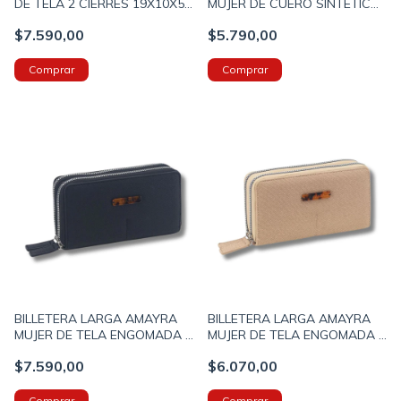
DE TELA 2 CIERRES 19X10X5
MUJER DE CUERO SINTETICO
COLOR BEIGE (673500025C)
19X11X3 COLOR NEGRO
$7.590,00
$5.790,00
(673500018A)
BILLETERA LARGA AMAYRA
BILLETERA LARGA AMAYRA
MUJER DE TELA ENGOMADA 2
MUJER DE TELA ENGOMADA 2
CIERRES 19X10X5 COLOR
CIERRES 19X10X5 COLOR
$7.590,00
$6.070,00
NEGRO (673500052A)
NUDE (673500052B)