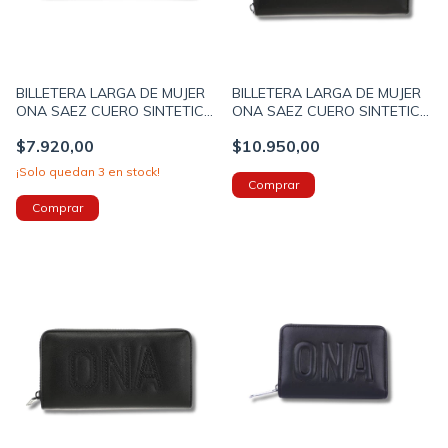
BILLETERA LARGA DE MUJER
BILLETERA LARGA DE MUJER
ONA SAEZ CUERO SINTETICO
ONA SAEZ CUERO SINTETICO
19X10X2CM COLOR GRIS
19X9X2CM COLOR NEGRO
$7.920,00
$10.950,00
(OS1383D)
(OS1326A)
¡Solo quedan
3
en stock!