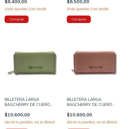
$8.400,00
$8.500,00
COLOR BEIGE (267028D)
19X10X4 COLOR NEGRO
(267031A)
¡Solo quedan
2
en stock!
¡Solo quedan
3
en stock!
BILLETERA LARGA
BILLETERA LARGA
BAGCHERRY DE CUERO
BAGCHERRY DE CUERO
SINTETICO DESPLEGABLE
SINTETICO DESPLEGABLE
$10.600,00
$10.600,00
19X10X4 COLOR VERDE
19X10X4 COLOR ROSA
(267015B)
(267015D)
¡No te lo pierdas, es el último!
¡No te lo pierdas, es el último!