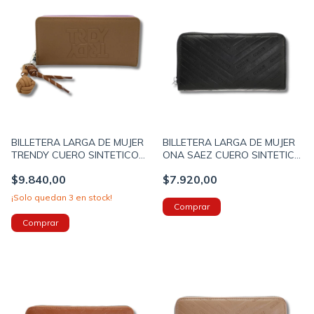
BILLETERA LARGA DE MUJER
BILLETERA LARGA DE MUJER
TRENDY CUERO SINTETICO
ONA SAEZ CUERO SINTETICO
CON SOLAPA 18X9X3CM
19X10X2CM COLOR NEGRO
$9.840,00
$7.920,00
COLOR MARRON (29056C)
(OS1383A)
¡Solo quedan
3
en stock!