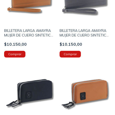
BILLETERA LARGA AMAYRA
BILLETERA LARGA AMAYRA
MUJER DE CUERO SINTETICO
MUJER DE CUERO SINTETICO
CON SOLAPA 20X12X4
CON SOLAPA 20X12X4
$10.150,00
$10.150,00
COLOR SUELA (673500072B)
COLOR GRIS (673500072C)