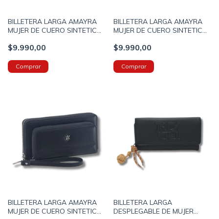
BILLETERA LARGA AMAYRA
BILLETERA LARGA AMAYRA
MUJER DE CUERO SINTETICO
MUJER DE CUERO SINTETICO
3 CIERRES 21X11X5 COLOR
3 CIERRES 21X11X5 COLOR
$9.990,00
$9.990,00
SUELA (673500071B)
GRIS (673500071C)
BILLETERA LARGA AMAYRA
BILLETERA LARGA
MUJER DE CUERO SINTETICO
DESPLEGABLE DE MUJER