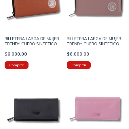
BILLETERA LARGA DE MUJER
BILLETERA LARGA DE MUJER
TRENDY CUERO SINTETICO
TRENDY CUERO SINTETICO
10X19X2CM COLOR SUELA
10X19X2CM COLOR VISON
$6.000,00
$6.000,00
(19107B)
(19107C)