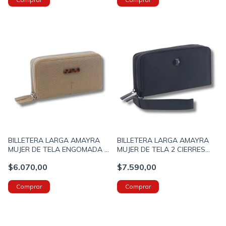
BILLETERA LARGA AMAYRA
BILLETERA LARGA AMAYRA
MUJER DE TELA ENGOMADA 2
MUJER DE TELA 2 CIERRES
CIERRES 19X10X5 COLOR
19X10X5 COLOR NEGRO
$6.070,00
$7.590,00
VISON (673500052C)
(673500055A)