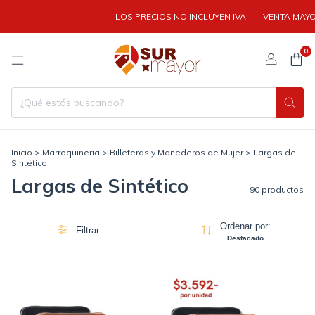
LOS PRECIOS NO INCLUYEN IVA
VENTA MAYORISTA | C
0
Inicio
>
Marroquineria
>
Billeteras y Monederos de Mujer
>
Largas de
Sintético
Largas de Sintético
90 productos
Ordenar por:
Filtrar
Destacado