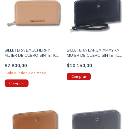
BILLETERA BAGCHERRY
BILLETERA LARGA AMAYRA
MUJER DE CUERO SINTETICO
MUJER DE CUERO SINTETICO
2 CIERRES 19X9X4 COLOR
CON SOLAPA 20X12X4
$7.800,00
$10.150,00
BEIGE (267013E)
COLOR NEGRO (673500072A)
¡Solo quedan
3
en stock!