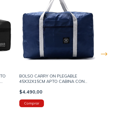
NTO
BOLSO CARRY ON PLEGABLE
ALMOHADA DE 
45X32X15CM APTO CABINA CON
MEMORY FOAM
0022)
PASADOR PARA CARRO DE VALIJA
GRIS (800059)
$4.490,00
$11.490,00
COLOR AZUL (800035)