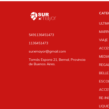
CATE
ULTIM
MARR
5491136451473
VIAJE
1136451473
ACCE
surxmayor@gmail.com
MEDI
Tomás Espora 21, Bernal, Provincia
de Buenos Aires.
REGAL
BELLE
ESCO
ACCE
RE-I
LIQUI