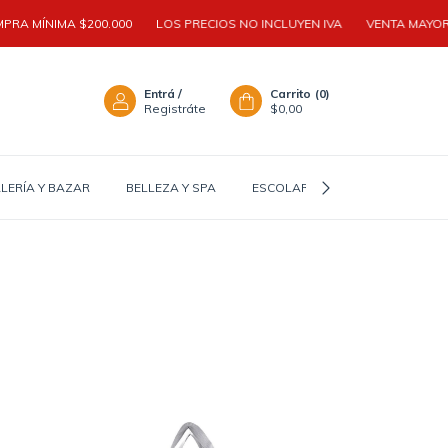
NIMA $200.000
LOS PRECIOS NO INCLUYEN IVA
VENTA MAYORISTA | 
Entrá
/
Carrito
(
0
)
Registráte
$0,00
LERÍA Y BAZAR
BELLEZA Y SPA
ESCOLAR Y TEEN
ACCESOR