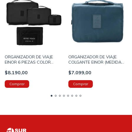
ORGANIZADOR DE VIAJE
ORGANIZADOR DE VIAJE
EINOR 6 PIEZAS COLOR
COLGANTE EINOR (MEDIDA
NEGRO (800026)
ESTANDO CERRADO
$8.190,00
$7.099,00
21X25X12CM) COLOR AZUL
(800040)