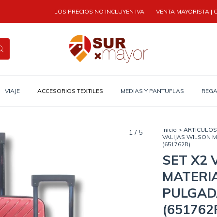
LOS PRECIOS NO INCLUYEN IVA
VENTA MAYORISTA | COMPRA M
VIAJE
ACCESORIOS TEXTILES
MEDIAS Y PANTUFLAS
REGA
Inicio
>
ARTICULOS 
1
/
5
VALIJAS WILSON 
(651762R)
SET X2 
MATERIA
PULGAD
(651762