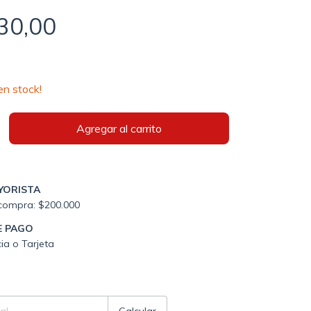
30,00
n stock!
YORISTA
compra: $200.000
E PAGO
ia o Tarjeta
P:
Cambiar CP