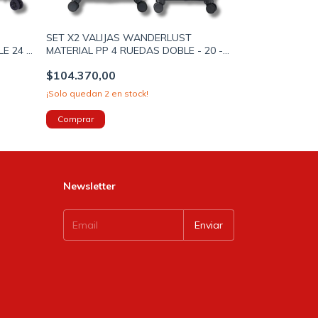
SET X2 VALIJAS WANDERLUST
E 24 -
MATERIAL PP 4 RUEDAS DOBLE - 20 -
9987)
24 PULGADAS COLOR GRIS OSCURO
$104.370,00
(39728)
¡Solo quedan
2
en stock!
Newsletter