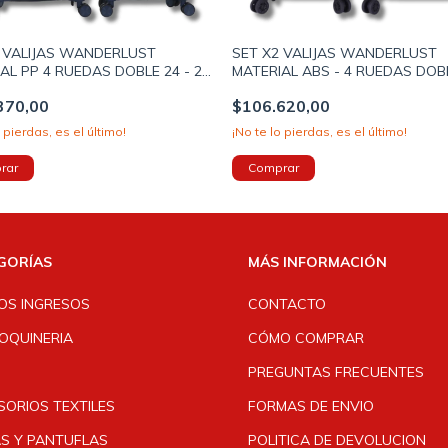
2 VALIJAS WANDERLUST
SET X2 VALIJAS WANDERLUST
AL PP 4 RUEDAS DOBLE 24 - 20
MATERIAL ABS - 4 RUEDAS DOBL
AS COLOR AZUL (39796)
20 PULGADAS COLOR NEGRO (3
370,00
$106.620,00
o pierdas, es el último!
¡No te lo pierdas, es el último!
GORÍAS
MÁS INFORMACIÓN
OS INGRESOS
CONTACTO
OQUINERIA
CÓMO COMPRAR
PREGUNTAS FRECUENTES
SORIOS TEXTILES
FORMAS DE ENVIO
AS Y PANTUFLAS
POLITICA DE DEVOLUCION