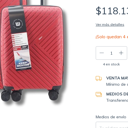
$118.1
Ver más detalles
¡Solo quedan
4
e
4
en stock
VENTA MA
Mínimo de 
MEDIOS D
Transferenc
Entregas para el C
Medios de envío