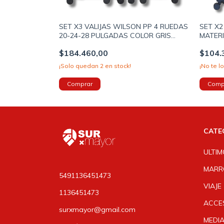
SET X3 VALIJAS WILSON PP 4 RUEDAS
SET X
20-24-28 PULGADAS COLOR GRIS
MATERI
(651766G)
PULGAD
$184.460,00
$104.
¡Solo quedan
2
en stock!
¡No te l
CATE
ULTIM
MARR
5491136451473
VIAJE
1136451473
ACCE
surxmayor@gmail.com
MEDI