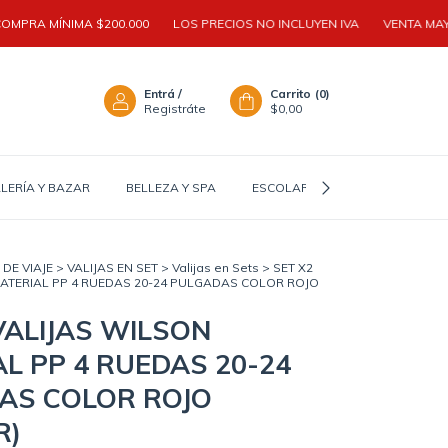
ÍNIMA $200.000
LOS PRECIOS NO INCLUYEN IVA
VENTA MAYORISTA |
Entrá
/
Carrito
(
0
)
Registráte
$0,00
LERÍA Y BAZAR
BELLEZA Y SPA
ESCOLAR Y TEEN
ACCESOR
DE VIAJE
>
VALIJAS EN SET
>
Valijas en Sets
>
SET X2
MATERIAL PP 4 RUEDAS 20-24 PULGADAS COLOR ROJO
VALIJAS WILSON
L PP 4 RUEDAS 20-24
AS COLOR ROJO
R)