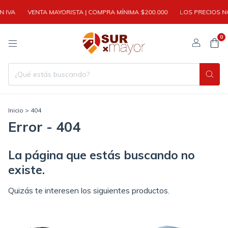
 IVA
VENTA MAYORISTA | COMPRA MÍNIMA $200.000
LOS PRECIOS NO
0
Inicio
>
404
Error - 404
La página que estás buscando no
existe.
Quizás te interesen los siguientes productos.