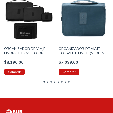
ORGANIZADOR DE VIAJE
ORGANIZADOR DE VIAJE
EINOR 6 PIEZAS COLOR
COLGANTE EINOR (MEDIDA
NEGRO (800026)
ESTANDO CERRADO
$8.190,00
$7.099,00
21X25X12CM) COLOR AZUL
(800040)